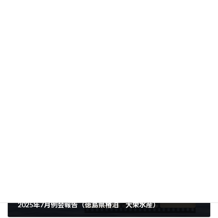
透かしたかのような土砂降りの雨。そして釣れるのはヘダイやゴ
ンズイばかりということで、身も心も折れた一日となりました。
Facebook
X
LINE
2025年例会
、
例会報告
カテゴリー
前の記事
2025年7月例会報告（徳島県椿泊 大栄水産）