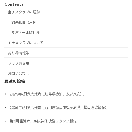
Contents
全チヌクラブの活動
釣果報告（月例）
堂浦オール阪神杯
全チヌクラブについて
釣り場情報等
クラブ員専用
お問い合わせ
最近の投稿
2026年7月例会報告（徳島県椿泊 大栄水産）
2026年6月例会報告（香川県坂出市松ヶ浦港 松山漁協観光）
第2回 堂浦オール阪神杯 決勝ラウンド報告