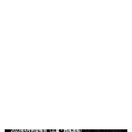
選3日目）
5/14（予
32
スズキ
釣果P：2
選3日目）
Facebook
X
LINE
2023年例会
、
例会報告
カテゴリー
前の記事
2023年4月例会報告（三重・西尾渡船）