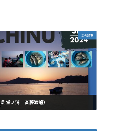
次の記事
島県 堂ノ浦 斉藤渡船）