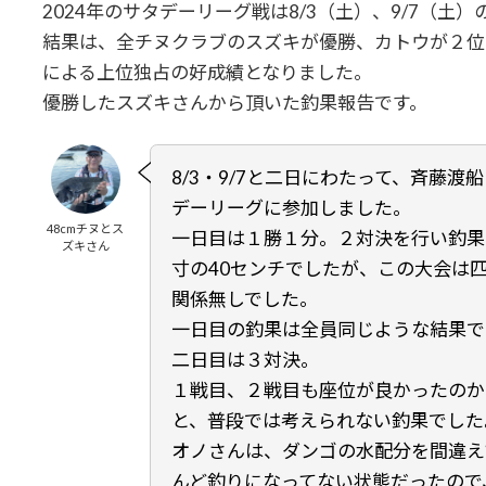
2024年のサタデーリーグ戦は8/3（土）、9/7（
結果は、全チヌクラブのスズキが優勝、カトウが２位
による上位独占の好成績となりました。
優勝したスズキさんから頂いた釣果報告です。
8/3・9/7と二日にわたって、斉藤
デーリーグに参加しました。
48cmチヌとス
一日目は１勝１分。２対決を行い釣果
ズキさん
寸の40センチでしたが、この大会は
関係無しでした。
一日目の釣果は全員同じような結果で
二日目は３対決。
１戦目、２戦目も座位が良かったのか
と、普段では考えられない釣果でした
オノさんは、ダンゴの水配分を間違え
んど釣りになってない状態だったので