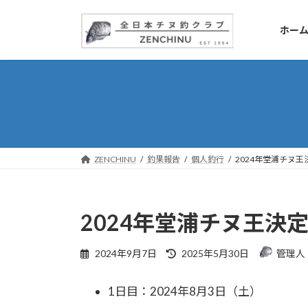
コ
ナ
ン
ビ
ホー
テ
ゲ
ン
ー
ツ
シ
へ
ョ
ス
ン
キ
に
ッ
移
プ
動
ZENCHINU
釣果報告
個人釣行
2024年堂浦チヌ王
2024年堂浦チヌ王決
最
2024年9月7日
2025年5月30日
管理人
終
更
1日目：2024年8月3日（土）
新
日